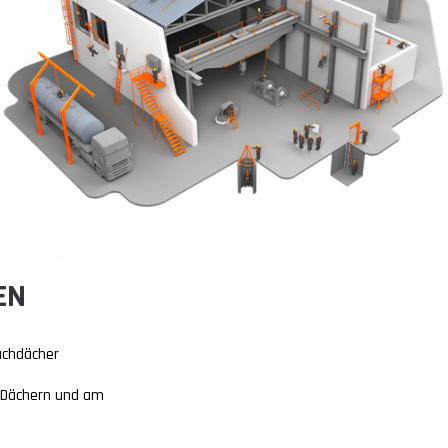
EN
achdächer
 Dächern und am
n