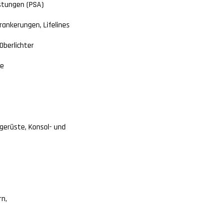
stungen (PSA)
ankerungen, Lifelines
Oberlichter
ge
gerüste, Konsol- und
rn,